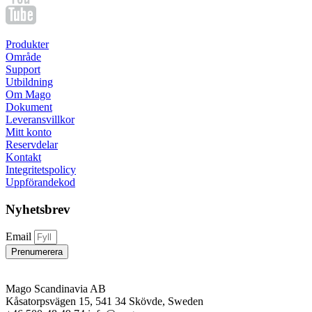
Produkter
Område
Support
Utbildning
Om Mago
Dokument
Leveransvillkor
Mitt konto
Reservdelar
Kontakt
Integritetspolicy
Uppförandekod
Nyhetsbrev
Email
Prenumerera
Mago Scandinavia AB
Kåsatorpsvägen 15, 541 34 Skövde, Sweden