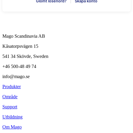
Glömt lösenord?
|
Skapa konto
Mago Scandinavia AB
Kåsatorpsvägen 15
541 34 Skövde, Sweden
+46 500-48 49 74
info@mago.se
Produkter
Område
Support
Utbildning
Om Mago