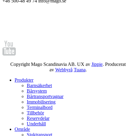
+46 500-48 49 74 info@mago.se
Copyright Mago Scandinavia AB. UX av
Jippie
. Producerat
av
Webbyrå
Tuana
.
Produkter
Barnsäkerhet
Bårsystem
Bårtransportvagnar
Immobilisering
Terminalbord
Tillbehör
Reservdelar
Underhåll
Område
Sjuktransport