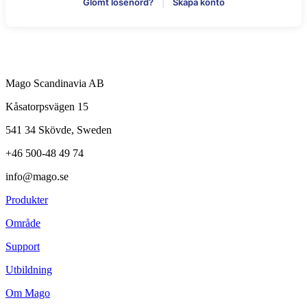
Glömt lösenord?
|
Skapa konto
Mago Scandinavia AB
Kåsatorpsvägen 15
541 34 Skövde, Sweden
+46 500-48 49 74
info@mago.se
Produkter
Område
Support
Utbildning
Om Mago