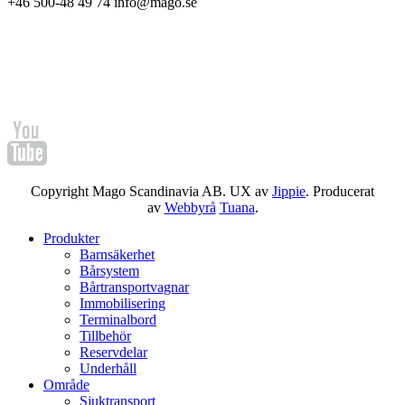
+46 500-48 49 74 info@mago.se
Copyright Mago Scandinavia AB. UX av
Jippie
. Producerat
av
Webbyrå
Tuana
.
Produkter
Barnsäkerhet
Bårsystem
Bårtransportvagnar
Immobilisering
Terminalbord
Tillbehör
Reservdelar
Underhåll
Område
Sjuktransport