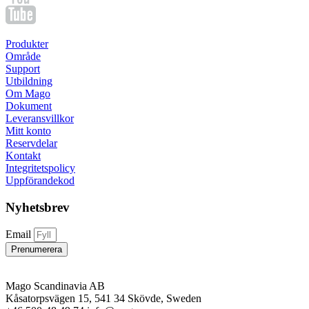
Produkter
Område
Support
Utbildning
Om Mago
Dokument
Leveransvillkor
Mitt konto
Reservdelar
Kontakt
Integritetspolicy
Uppförandekod
Nyhetsbrev
Email
Prenumerera
Mago Scandinavia AB
Kåsatorpsvägen 15, 541 34 Skövde, Sweden