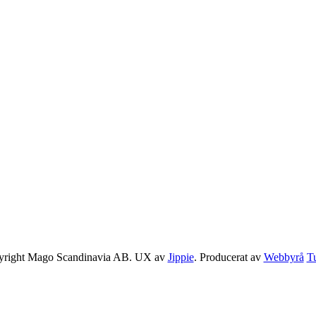
yright Mago Scandinavia AB. UX av
Jippie
. Producerat av
Webbyrå
T