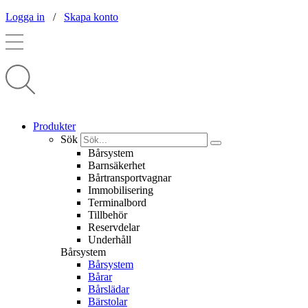
Logga in
/
Skapa konto
Produkter
Sök
Bårsystem
Barnsäkerhet
Bårtransportvagnar
Immobilisering
Terminalbord
Tillbehör
Reservdelar
Underhåll
Bårsystem
Bårsystem
Bårar
Bårslädar
Bärstolar