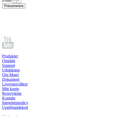
Email
Prenumerera
Produkter
Område
Support
Utbildning
Om Mago
Dokument
Leveransvillkor
Mitt konto
Reservdelar
Kontakt
Integritetspolicy
Uppförandekod