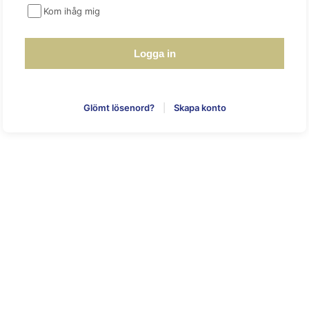
Kom ihåg mig
Glömt lösenord?
|
Skapa konto