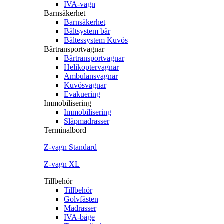
IVA-vagn
Barnsäkerhet
Barnsäkerhet
Bältsystem bår
Bältessystem Kuvös
Bårtransportvagnar
Bårtransportvagnar
Helikoptervagnar
Ambulansvagnar
Kuvösvagnar
Evakuering
Immobilisering
Immobilisering
Släpmadrasser
Terminalbord
Z‐vagn Standard
Z‐vagn XL
Tillbehör
Tillbehör
Golvfästen
Madrasser
IVA-båge