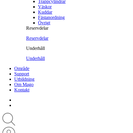
Trappcylindrar
Väskor
Kuddar
Fästanordning
Övrigt
Reservdelar
Reservdelar
Underhåll
Underhåll
Område
Support
Utbildning
Om Mago
Kontakt