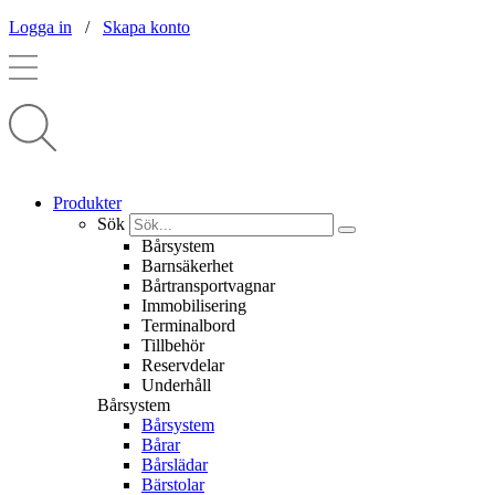
Logga in
/
Skapa konto
Produkter
Sök
Bårsystem
Barnsäkerhet
Bårtransportvagnar
Immobilisering
Terminalbord
Tillbehör
Reservdelar
Underhåll
Bårsystem
Bårsystem
Bårar
Bårslädar
Bärstolar