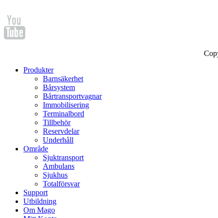
Cop
Produkter
Barnsäkerhet
Bårsystem
Bårtransportvagnar
Immobilisering
Terminalbord
Tillbehör
Reservdelar
Underhåll
Område
Sjuktransport
Ambulans
Sjukhus
Totalförsvar
Support
Utbildning
Om Mago