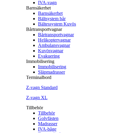
IVA-vagn
Barnsäkerhet
Barnsäkerhet
Bältsystem bår
Bältessystem Kuvös
Bårtransportvagnar
Bårtransportvagnar
Helikoptervagnar
Ambulansvagnar
Kuvösvagnar
Evakuering
Immobilisering
Immobilisering
Släpmadrasser
Terminalbord
Z‐vagn Standard
Z‐vagn XL
Tillbehör
Tillbehör
Golvfästen
Madrasser
IVA-båge