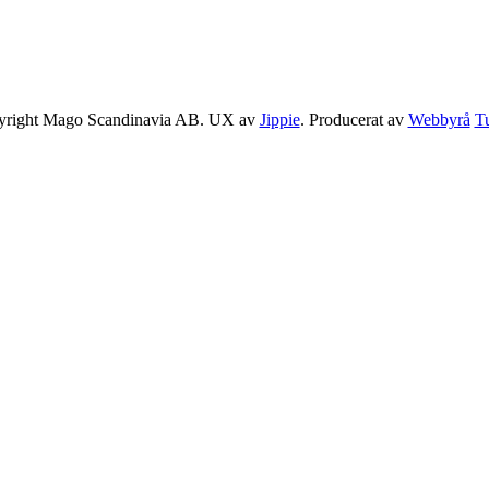
yright Mago Scandinavia AB. UX av
Jippie
. Producerat av
Webbyrå
T