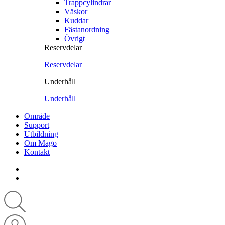
Trappcylindrar
Väskor
Kuddar
Fästanordning
Övrigt
Reservdelar
Reservdelar
Underhåll
Underhåll
Område
Support
Utbildning
Om Mago
Kontakt