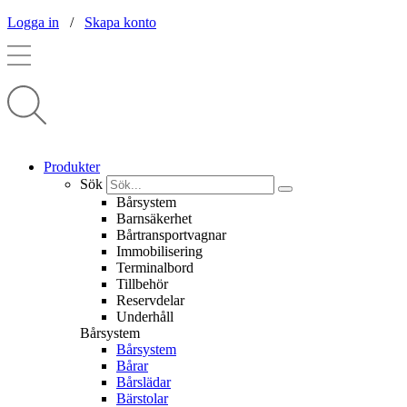
Logga in
/
Skapa konto
Produkter
Sök
Bårsystem
Barnsäkerhet
Bårtransportvagnar
Immobilisering
Terminalbord
Tillbehör
Reservdelar
Underhåll
Bårsystem
Bårsystem
Bårar
Bårslädar
Bärstolar