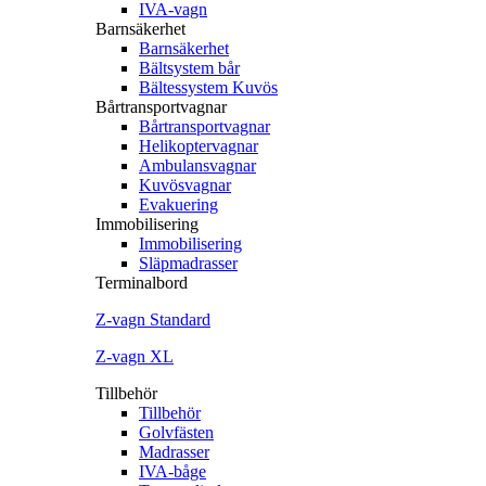
IVA-vagn
Barnsäkerhet
Barnsäkerhet
Bältsystem bår
Bältessystem Kuvös
Bårtransportvagnar
Bårtransportvagnar
Helikoptervagnar
Ambulansvagnar
Kuvösvagnar
Evakuering
Immobilisering
Immobilisering
Släpmadrasser
Terminalbord
Z‐vagn Standard
Z‐vagn XL
Tillbehör
Tillbehör
Golvfästen
Madrasser
IVA-båge