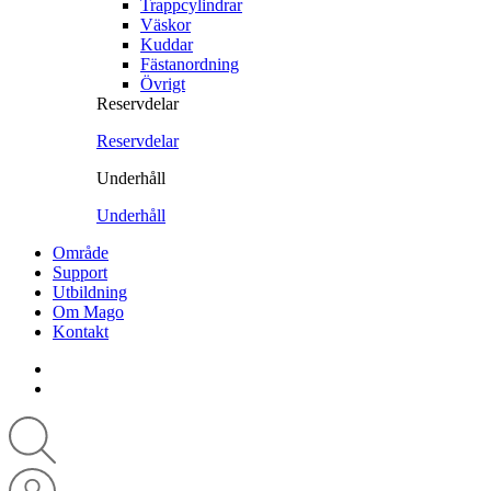
Trappcylindrar
Väskor
Kuddar
Fästanordning
Övrigt
Reservdelar
Reservdelar
Underhåll
Underhåll
Område
Support
Utbildning
Om Mago
Kontakt