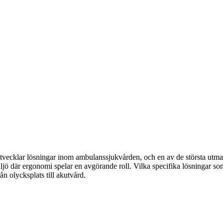
 utvecklar lösningar inom ambulanssjukvården, och en av de största utman
jö där ergonomi spelar en avgörande roll. Vilka specifika lösningar som
n olycksplats till akutvård.