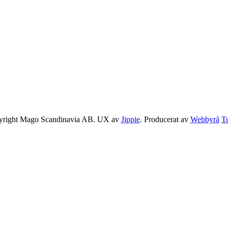
yright Mago Scandinavia AB. UX av
Jippie
. Producerat av
Webbyrå
T