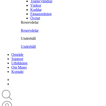
Trappcylindrar
Väskor
Kuddar
Fästanordning
Övrigt
Reservdelar
Reservdelar
Underhåll
Underhåll
Område
Support
Utbildning
Om Mago
Kontakt