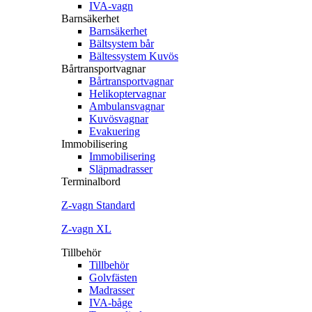
IVA-vagn
Barnsäkerhet
Barnsäkerhet
Bältsystem bår
Bältessystem Kuvös
Bårtransportvagnar
Bårtransportvagnar
Helikoptervagnar
Ambulansvagnar
Kuvösvagnar
Evakuering
Immobilisering
Immobilisering
Släpmadrasser
Terminalbord
Z‐vagn Standard
Z‐vagn XL
Tillbehör
Tillbehör
Golvfästen
Madrasser
IVA-båge