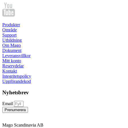
Produkter
Område
Support
Utbildning
Om Mago
Dokument
Leveransvillkor
Mitt konto
Reservdelar
Kontakt
Integritetspolicy
Uppförandekod
Nyhetsbrev
Email
Prenumerera
Mago Scandinavia AB