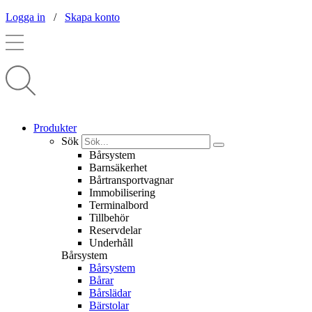
Logga in
/
Skapa konto
Produkter
Sök
Bårsystem
Barnsäkerhet
Bårtransportvagnar
Immobilisering
Terminalbord
Tillbehör
Reservdelar
Underhåll
Bårsystem
Bårsystem
Bårar
Bårslädar
Bärstolar