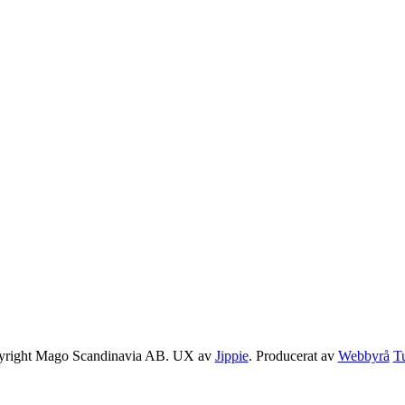
yright Mago Scandinavia AB. UX av
Jippie
. Producerat av
Webbyrå
T