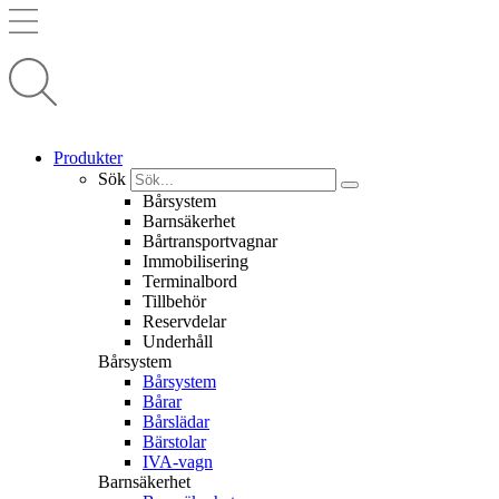
Produkter
Sök
Bårsystem
Barnsäkerhet
Bårtransportvagnar
Immobilisering
Terminalbord
Tillbehör
Reservdelar
Underhåll
Bårsystem
Bårsystem
Bårar
Bårslädar
Bärstolar
IVA-vagn
Barnsäkerhet