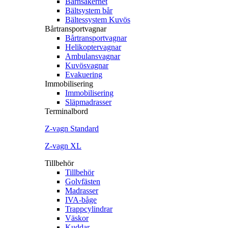
Barnsäkerhet
Bältsystem bår
Bältessystem Kuvös
Bårtransportvagnar
Bårtransportvagnar
Helikoptervagnar
Ambulansvagnar
Kuvösvagnar
Evakuering
Immobilisering
Immobilisering
Släpmadrasser
Terminalbord
Z‐vagn Standard
Z‐vagn XL
Tillbehör
Tillbehör
Golvfästen
Madrasser
IVA-båge
Trappcylindrar
Väskor
Kuddar