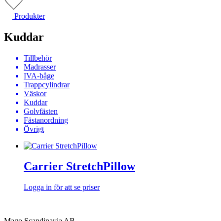
Produkter
Kuddar
Tillbehör
Madrasser
IVA‐båge
Trappcylindrar
Väskor
Kuddar
Golvfästen
Fästanordning
Övrigt
Carrier StretchPillow
Logga in för att se priser
Mago Scandinavia AB