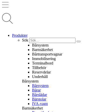
Produkter
Sök
Bårsystem
Barnsäkerhet
Bårtransportvagnar
Immobilisering
Terminalbord
Tillbehör
Reservdelar
Underhåll
Bårsystem
Bårsystem
Bårar
Bårslädar
Bärstolar
IVA-vagn
Barnsäkerhet