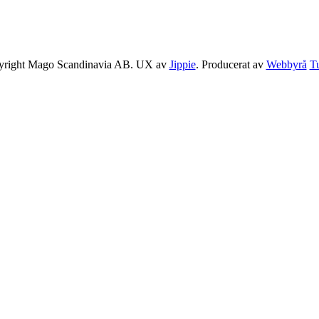
yright Mago Scandinavia AB. UX av
Jippie
. Producerat av
Webbyrå
T