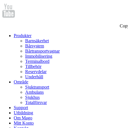
Cop
Produkter
Barnsäkerhet
Bårsystem
Bårtransportvagnar
Immobilisering
Terminalbord
Tillbehör
Reservdelar
Underhåll
Område
Sjuktransport
Ambulans
Sjukhus
Totalförsvar
Support
Utbildning
Om Mago
Mitt Konto