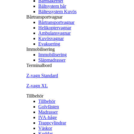
Barnsäkerhet
Bältsystem bår
Bältessystem Kuvös
Bårtransportvagnar
Bårtransportvagnar
Helikoptervagnar
Ambulansvagnar
Kuvösvagnar
Evakuering
Immobilisering
Immobilisering
Släpmadrasser
Terminalbord
Z‐vagn Standard
Z‐vagn XL
Tillbehör
Tillbehör
Golvfästen
Madrasser
IVA-båge
Trappcylindrar
Väskor
Kuddar