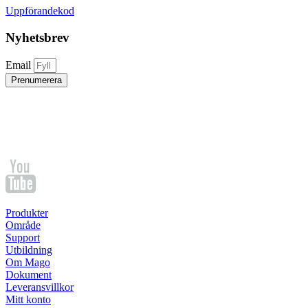
Uppförandekod
Nyhetsbrev
Email
Prenumerera
Produkter
Område
Support
Utbildning
Om Mago
Dokument
Leveransvillkor
Mitt konto