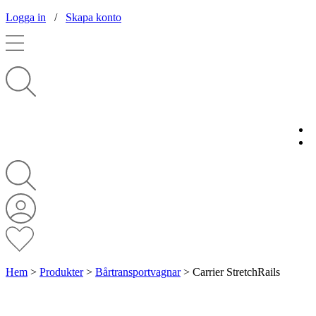
Logga in
/
Skapa konto
Hem
>
Produkter
>
Bårtransportvagnar
>
Carrier StretchRails