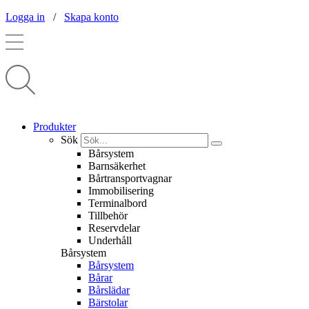
Logga in
/
Skapa konto
Produkter
Sök
Bårsystem
Barnsäkerhet
Bårtransportvagnar
Immobilisering
Terminalbord
Tillbehör
Reservdelar
Underhåll
Bårsystem
Bårsystem
Bårar
Bårslädar
Bärstolar