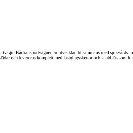
portvagn. Bårtransportvagnen är utvecklad tillsammans med sjukvårds- oc
slädar och levereras komplett med lastningsskenor och snabblås som fu