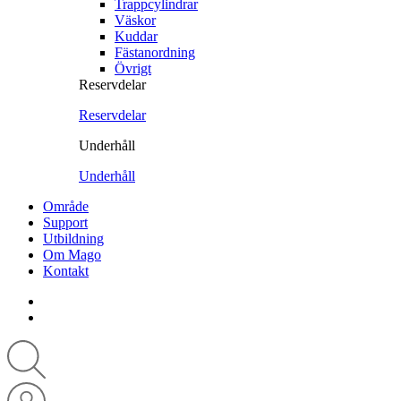
Trappcylindrar
Väskor
Kuddar
Fästanordning
Övrigt
Reservdelar
Reservdelar
Underhåll
Underhåll
Område
Support
Utbildning
Om Mago
Kontakt