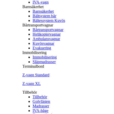
IVA-vagn
Barnsäkerhet
Barnsäkerhet
Bältsystem bår
Bältessystem Kuvös
Bårtransportvagnar
Bårtransportvagnar
Helikoptervagnar
Ambulansvagnar
Kuvösvagnar
Evakuering
Immobilisering
Immobilisering
Släpmadrasser
Terminalbord
Z‐vagn Standard
Z‐vagn XL
Tillbehör
Tillbehör
Golvfästen
Madrasser
IVA-båge