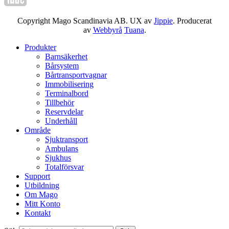
Copyright Mago Scandinavia AB. UX av
Jippie
. Producerat
av
Webbyrå
Tuana
.
Produkter
Barnsäkerhet
Bårsystem
Bårtransportvagnar
Immobilisering
Terminalbord
Tillbehör
Reservdelar
Underhåll
Område
Sjuktransport
Ambulans
Sjukhus
Totalförsvar
Support
Utbildning
Om Mago
Mitt Konto
Kontakt