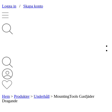
Logga in
/
Skapa konto
Hem
>
Produkter
>
Underhåll
>
MountingTools Gasfjäder
Dragande